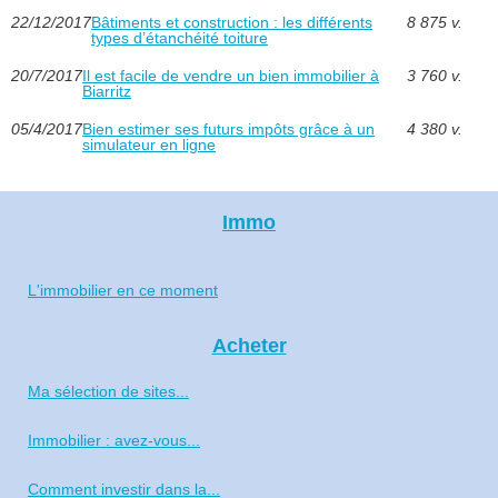
22/12/2017
Bâtiments et construction : les différents
8 875 v.
types d’étanchéité toiture
20/7/2017
Il est facile de vendre un bien immobilier à
3 760 v.
Biarritz
05/4/2017
Bien estimer ses futurs impôts grâce à un
4 380 v.
simulateur en ligne
Immo
L'immobilier en ce moment
Acheter
Ma sélection de sites...
Immobilier : avez-vous...
Comment investir dans la...