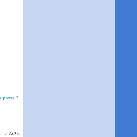
se passe ?
7 729 v.