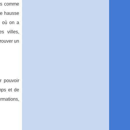
res comme
te hausse
e où on a
s villes,
trouver un
r pouvoir
mps et de
ormations,