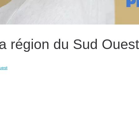
la région du Sud Oues
uest