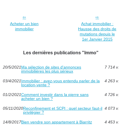
Acheter un bien
Achat immobilier :
immobilier
Hausse des droits de
mutations depuis le
1er Janvier 2015
Les dernières publications "Immo"
20/5/2021
Ma sélection de sites d'annonces
7 714 v.
immobilières les plus sérieux
03/4/2021
Immobilier : avez-vous entendu parler de la
4 263 v.
location-vente ?
01/2/2021
Comment investir dans la pierre sans
4 726 v.
acheter un bien ?
05/11/2020
Reconfinement et SCPI : quel secteur faut-il
4 073 v.
privilégier ?
14/8/2017
Bien vendre son appartement à Biarritz
4 453 v.