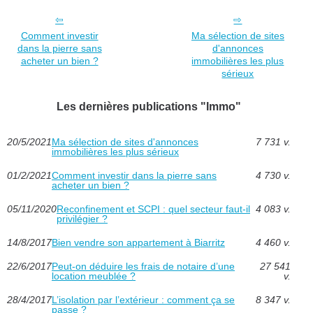
Comment investir
Ma sélection de sites
dans la pierre sans
d'annonces
acheter un bien ?
immobilières les plus
sérieux
Les dernières publications "Immo"
20/5/2021
Ma sélection de sites d'annonces
7 731 v.
immobilières les plus sérieux
01/2/2021
Comment investir dans la pierre sans
4 730 v.
acheter un bien ?
05/11/2020
Reconfinement et SCPI : quel secteur faut-il
4 083 v.
privilégier ?
14/8/2017
Bien vendre son appartement à Biarritz
4 460 v.
22/6/2017
Peut-on déduire les frais de notaire d’une
27 541
location meublée ?
v.
28/4/2017
L’isolation par l’extérieur : comment ça se
8 347 v.
passe ?