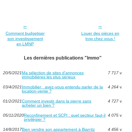
Comment budgetiser
Louer des pièces en
son investissement
trop chez vous !
en LMNP
Les dernières publications "Immo"
20/5/2021
Ma sélection de sites d'annonces
7 717 v.
immobilières les plus sérieux
03/4/2021
Immobilier : avez-vous entendu parler de la
4 264 v.
location-vente ?
01/2/2021
Comment investir dans la pierre sans
4 727 v.
acheter un bien ?
05/11/2020
Reconfinement et SCPI : quel secteur faut-il
4 075 v.
privilégier ?
14/8/2017
Bien vendre son appartement à Biarritz
4 456 v.