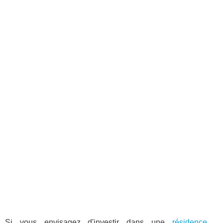
Si vous envisagez d'investir dans une
résidence