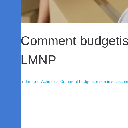
Comment budgetise
LMNP
Immo
Acheter
Comment budgetiser son investisse