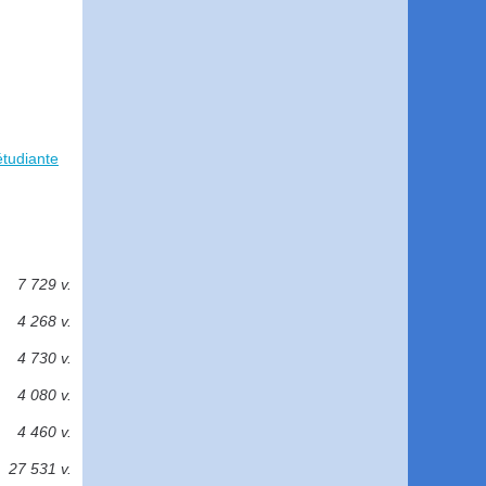
étudiante
7 729 v.
4 268 v.
4 730 v.
4 080 v.
4 460 v.
27 531 v.