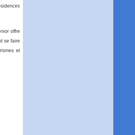
ésidences
ior offre
 se faire
rismes et