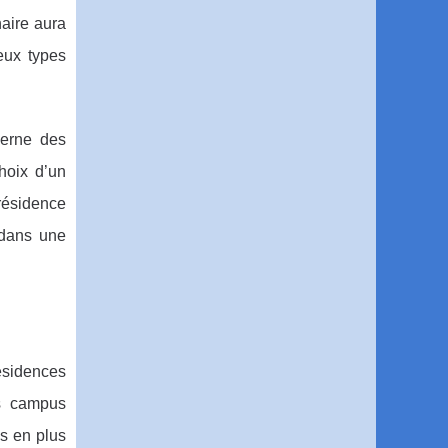
aire aura
eux types
cerne des
hoix d’un
résidence
 dans une
ésidences
es campus
us en plus