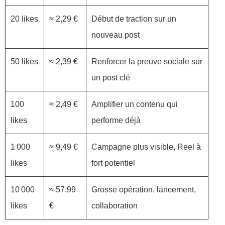
20 likes
≈ 2,29 €
Début de traction sur un
nouveau post
50 likes
≈ 2,39 €
Renforcer la preuve sociale sur
un post clé
100
≈ 2,49 €
Amplifier un contenu qui
likes
performe déjà
1 000
≈ 9,49 €
Campagne plus visible, Reel à
likes
fort potentiel
10 000
≈ 57,99
Grosse opération, lancement,
likes
€
collaboration